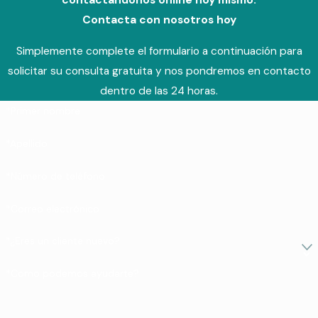
contactándonos online hoy mismo.
Contacta con nosotros hoy
Simplemente complete el formulario a continuación para
solicitar su consulta gratuita y nos pondremos en contacto
dentro de las 24 horas.
*Primer nombre
*Apellido
*Número de teléfono
*Correo electrónico
*¿Eres un cliente nuevo?
*Como podemos ayudarte?