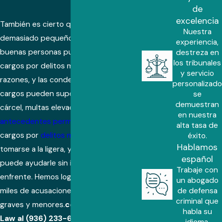
de
excelencia
También es cierto que ningún caso es
Nuestra
demasiado pequeño para nosotros. Las
experiencia,
buenas personas pueden enfrentarse a
destreza en
los tribunales
cargos por delitos menores por varias
y servicio
razones, y las condenas por estos
personalizado
cargos pueden suponer tiempo de
se
demuestran
cárcel, multas elevadas y
en nuestra
antecedentes permanentes
. Los
alta tasa de
cargos por
delitos menores
no deben
éxito.
Hablamos
tomarse a la ligera, y nuestro bufete
español
puede ayudarle sin importar a lo que se
Trabaje con
enfrente. Hemos logrado desestimar
un abogado
de defensa
miles de acusaciones por delitos
criminal que
graves y menores.
ce llamando a JD
habla su
Law al
(936) 233-6548
o
idioma.