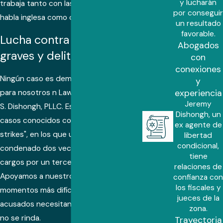
y lucharán
trabaja tanto con las comunidades de
por conseguir
habla inglesa como de habla hispana.
un resultado
favorable.
Lucha contra delitos
Abogados
graves y delitos menores
con
conexiones
Ningún caso es demasiado complicado
y
experiencia
para nosotros n Law Office of Jeremy
Jeremy
S. Dishongh, PLLC. Esto incluye los
Dishongh, un
casos conocidos como de "tres
ex agente de
strikes", en los que un acusado
libertad
condicional,
condenado dos veces se enfrenta a
tiene
cargos por un tercer delito grave.
relaciones de
Apoyamos a nuestros clientes en los
confianza con
los fiscales y
momentos más difíciles, cuando los
jueces de la
acusados necesitan un abogado que
zona.
no se rinda.
Trayectoria