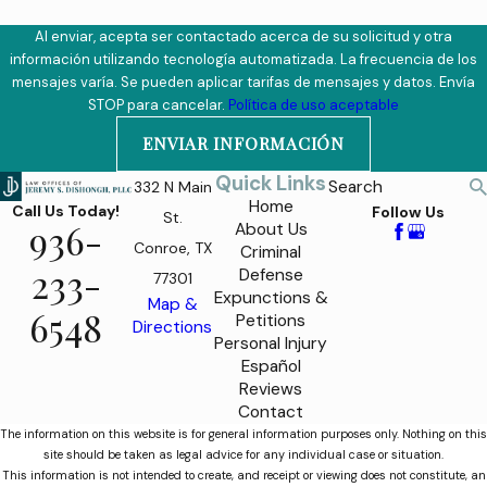
Al enviar, acepta ser contactado acerca de su solicitud y otra
información utilizando tecnología automatizada. La frecuencia de los
mensajes varía. Se pueden aplicar tarifas de mensajes y datos. Envía
STOP para cancelar.
Política de uso aceptable
ENVIAR INFORMACIÓN
Quick Links
Search
332 N Main
Home
Call Us Today!
Follow Us
St.
936-
About Us
Conroe, TX
Criminal
233-
Defense
77301
Expunctions &
Map &
6548
Petitions
Directions
Personal Injury
Español
Reviews
Contact
The information on this website is for general information purposes only. Nothing on this
site should be taken as legal advice for any individual case or situation.
This information is not intended to create, and receipt or viewing does not constitute, an