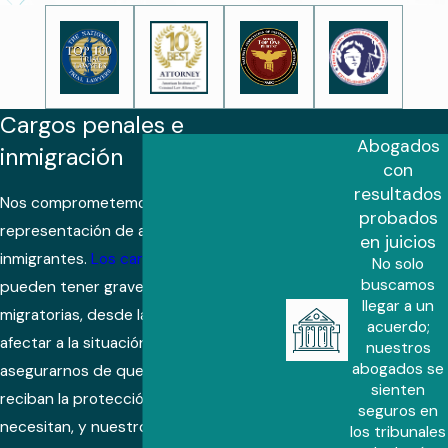
Cargos penales e
Abogados
inmigración
con
resultados
Nos comprometemos a ofrecer una
probados
representación de alta calidad para los
en juicios
inmigrantes.
Los cargos penales
No solo
buscamos
pueden tener graves consecuencias
llegar a un
migratorias, desde la deportación hasta
acuerdo;
afectar a la situación laboral. Queremos
nuestros
abogados se
asegurarnos de que los acusados
sienten
reciban la protección y la defensa que
seguros en
necesitan, y nuestro personal bilingüe
los tribunales