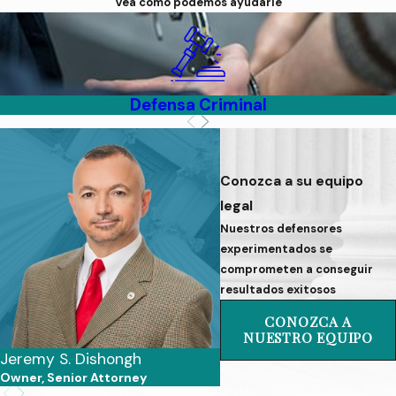
Vea cómo podemos ayudarle
Defensa Criminal
Conozca a su equipo
legal
Nuestros defensores
experimentados se
comprometen a conseguir
resultados exitosos
CONOZCA A
NUESTRO EQUIPO
Jeremy S. Dishongh
Nayelli Nava
Owner, Senior Attorney
Associate Attorney